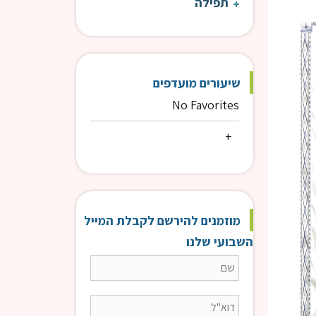
תפילה
אורות התשובה | הרב טוויל
אור
שיעורים מועדפים
No Favorites
מוזמנים להירשם לקבלת המייל
השבועי שלנו