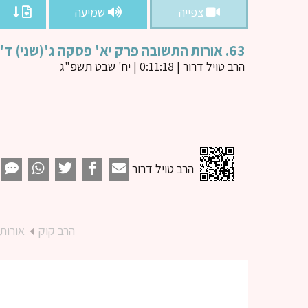
צפייה
שמיעה
63. אורות התשובה פרק יא' פסקה ג'(שני) ד'(ראשון)
הרב טויל דרור
| 0:11:18 | יח' שבט תשפ"ג
הרב טויל דרור
הרב קוק
אורות