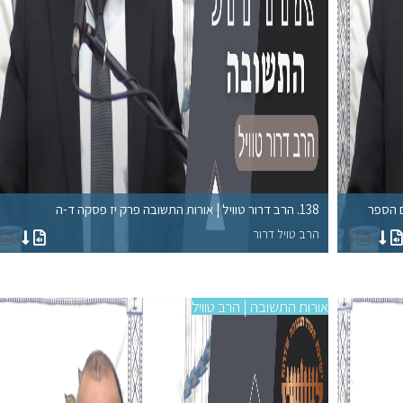
138. הרב דרור טוויל | אורות התשובה פרק יז פסקה ד-ה
הרב טויל דרור
אורות התשובה | הרב טוויל