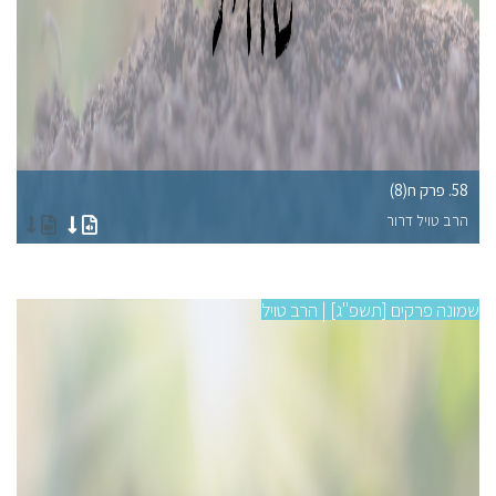
58. פרק ח(8)
54. פרק 
הרב טויל דרור
הר
שמונה פרקים [תשפ"ג] | הרב טויל
שמונ