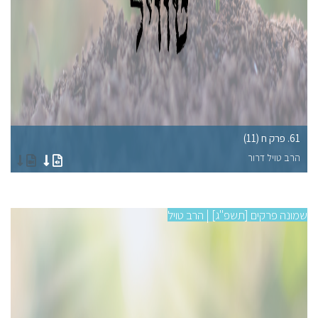
61. פרק ח (11)
56. פרק 
הרב טויל דרור
הר
שמונה פרקים [תשפ"ג] | הרב טויל
שמונ