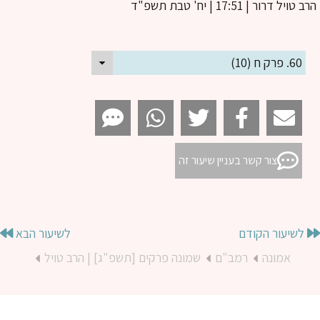
ב טויל דרור
| 17:51 | יח' טבת תשפ"ד
60. פרק ח (10)
צור קשר בעניין שיעור זה
לשיעור הקודם
לשיעור הבא
אמונה
רמב"ם
שמונה פרקים [תשפ"ג] | הרב טויל