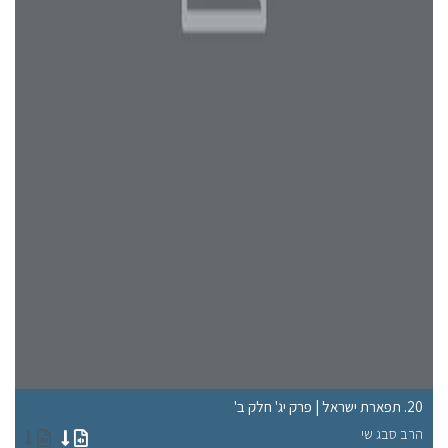
20. תפארת ישראל | פרק יג' חלק ב'
16. תפארת ישראל | פרק 
הרב סבג שי
הר