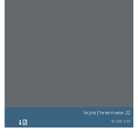
22. תפארת ישראל | פרק טו'
18. תפארת ישראל |
הרב סבג שי
הר