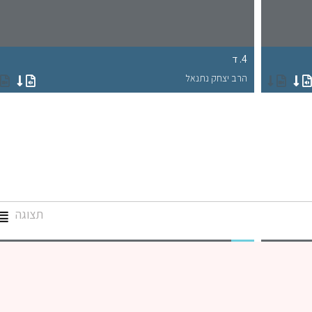
4. ד
הרב יצחק נתנאל
תצוגה
גמרא