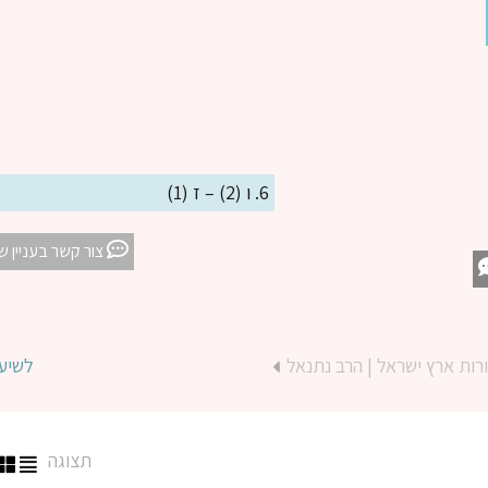
6. ו (2) – ז (1)
צור קשר בעניין ש
רות ארץ ישראל | הרב נתנאל
לשיע
תצוגה