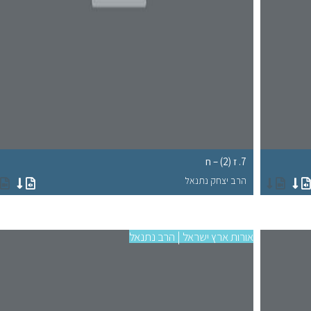
7. ז (2) – ח
הרב יצחק נתנאל
אורות ארץ ישראל | הרב נתנאל