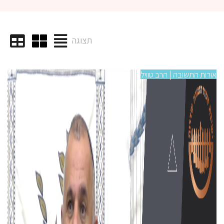
תצוגה
אורות התשובה | הרב טוויל
אורו