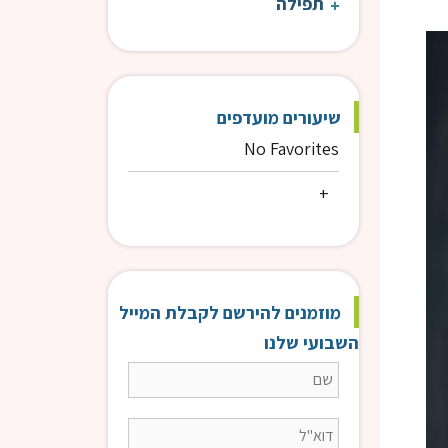
תפילה
עקבי הצאן | הרב טוויל
עקבי
שיעורים מועדפים
No Favorites
מוזמנים להירשם לקבלת המייל
השבועי שלנו