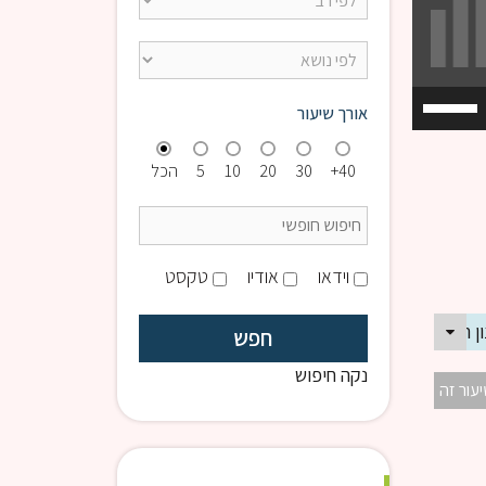
השתמש
אורך שיעור
במקש
למעלה/למטה
40+
30
20
10
5
הכל
כדי
להגביר
או
להנמיך
וידאו
אודיו
טקסט
עוצמת
שמע.
נקה חיפוש
יעור זה