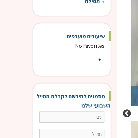
תפילה
שיעורים מועדפים
No Favorites
57. פרק ח(7)
56. פרק 
מוזמנים להירשם לקבלת המייל
הרב טויל דרור
הר
השבועי שלנו
שמונה פרקים [תשפ"ג] | הרב טויל
שמו