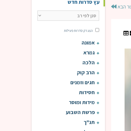
עץ סדרות חדש
ור הבא
הצג רק סדרות פעילות
אמונה
שמונה פרקים [תשפ"ג] | הרב טויל
שמו
גמרא
הלכה
הרב קוק
חגים וזמנים
חסידות
מידות ומוסר
פרשת השבוע
תנ"ך