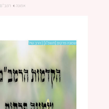
אמונה
רמב"ם
שמונה פרקים [תשפ"ג] | הרב טויל