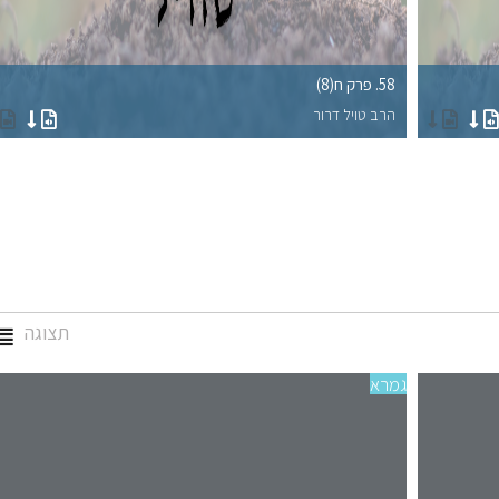
58. פרק ח(8)
הרב טויל דרור
תצוגה
גמרא