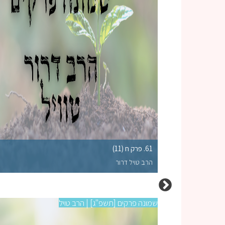
61. פרק ח (11)
הרב טויל דרור
שמונה פרקים [תשפ"ג] | הרב טויל