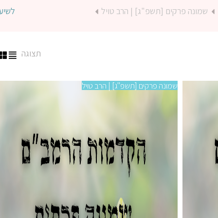
שמונה פרקים [תשפ"ג] | הרב טויל
לשיע
תצוגה
שמונה פרקים [תשפ"ג] | הרב טויל