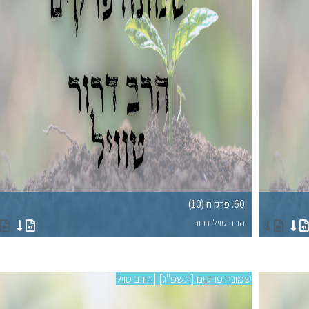
60. פרק ח (10)
הרב טויל דרור
שמונה פרקים [תשפ"ג] | הרב טויל