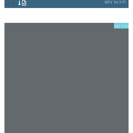
הרב נגר נחום
הר
הרב קוק
הרב