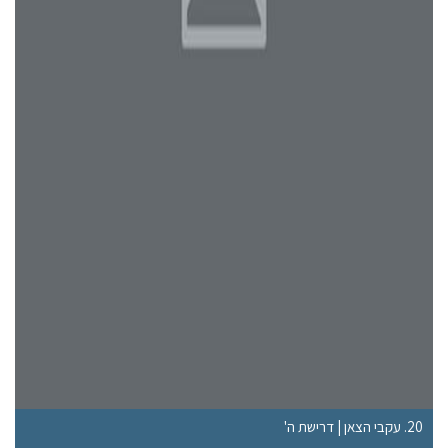
20. עקבי הצאן | דרישת ה'
15. עקבי הצאן | העונג ו