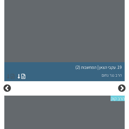
19. עקבי הצאן | המחשבות (2)
14. עקבי הצאן | העונג 
הרב נגר נחום
הר
הרב קוק
הרב