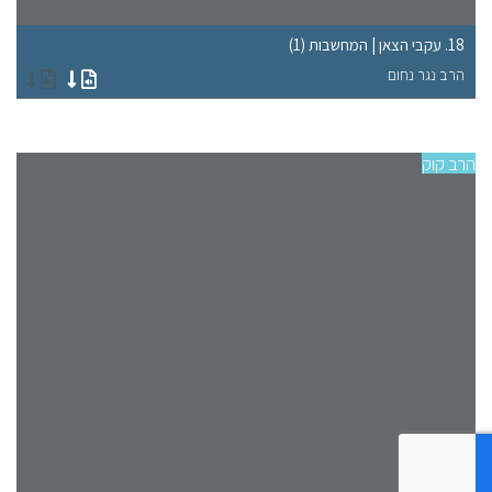
18. עקבי הצאן | המחשבות (1)
13. עקבי הצאן | מאמר הדור-
הרב נגר נחום
הר
הרב קוק
הרב