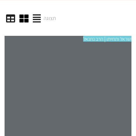
תצוגה
ישראל ותחייתו | הרב נתנאל
ישרא