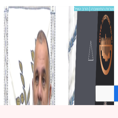
אורות התשובה | הרב טוויל
אורו