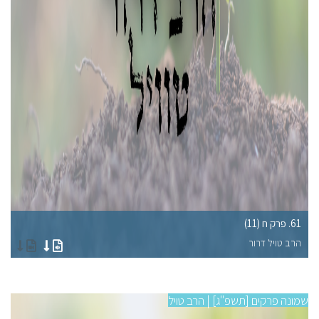
61. פרק ח (11)
57. פרק 
הרב טויל דרור
הר
שמונה פרקים [תשפ"ג] | הרב טויל
שמונ