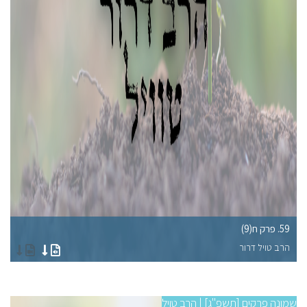
59. פרק ח(9)
55. פרק ח
הרב טויל דרור
הר
שמונה פרקים [תשפ"ג] | הרב טויל
שמונ