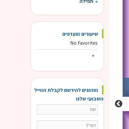
תפילה
שיעורים מועדפים
No Favorites
3. נחמת ישראל
2. נחמת ישראל
מוזמנים להירשם לקבלת המייל
הרב טויל דרור
הר
השבועי שלנו
מאמרי הראי"ה | הרב טוויל
מאמ