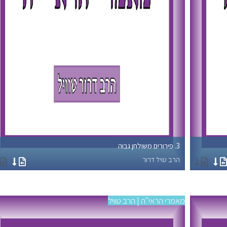
3. פירורים משולחן גבוה
הרב טויל דרור
מאמרי הראי"ה | הרב טוויל