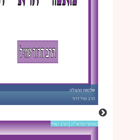
שלמות ההצלה
הרב טויל דרור
מאמרי הראי"ה | הרב טוויל