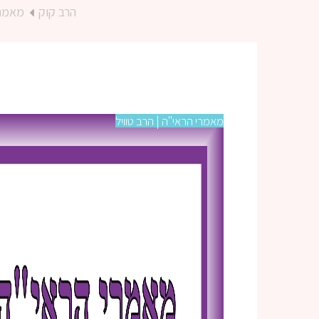
הרב קוק
מאמרי
מאמרי הראי"ה | הרב טוויל