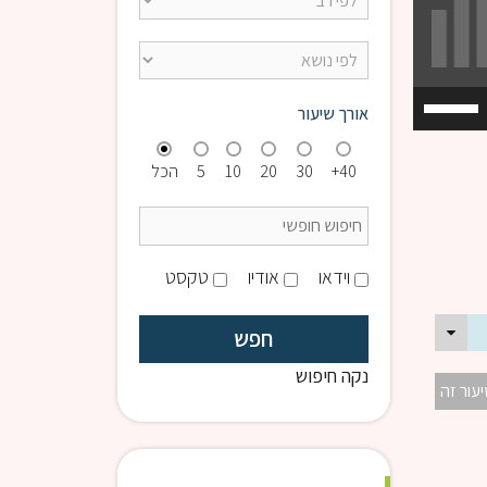
השתמש
אורך שיעור
במקש
למעלה/למטה
40+
30
20
10
5
הכל
כדי
להגביר
או
להנמיך
וידאו
אודיו
טקסט
עוצמת
שמע.
נקה חיפוש
יעור זה