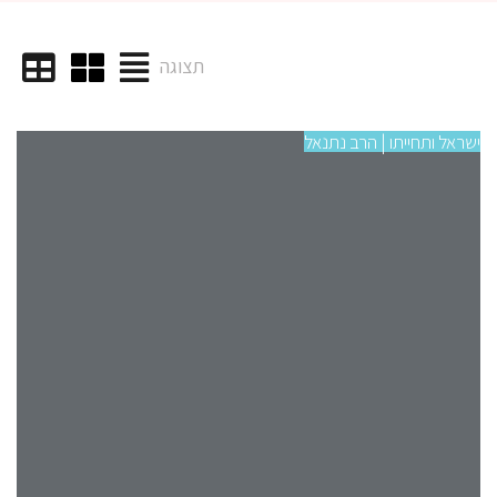
תצוגה
ישראל ותחייתו | הרב נתנאל
ישרא