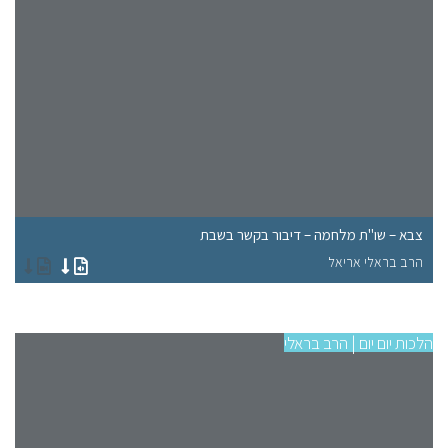
צבא – שו"ת מלחמה – דיבור בקשר בשבת
צב
הרב בראלי אריאל
הר
הלכות יום יום | הרב בראלי
הלכו