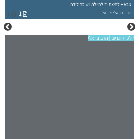
צבא – לחיצת יד לחיילת וישיבה לידה
צב
הרב בראלי אריאל
הר
הלכות יום יום | הרב בראלי
הלכו