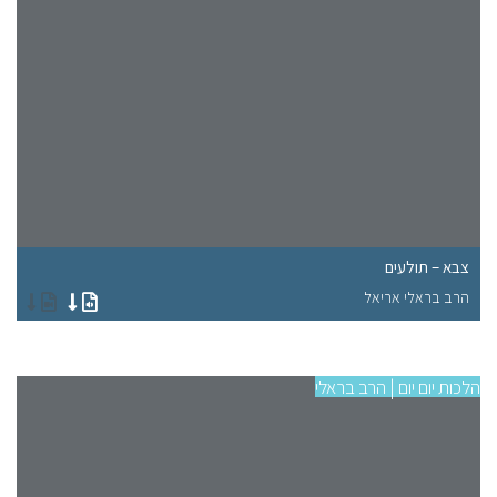
צבא – תולעים
צב
הרב בראלי אריאל
הר
הלכות יום יום | הרב בראלי
הלכו