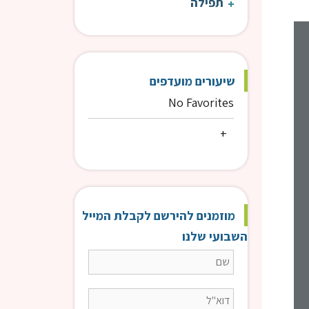
תפילה
הלכות יום יום | הרב בראלי
הלכו
שיעורים מועדפים
No Favorites
מוזמנים להירשם לקבלת המייל
השבועי שלנו