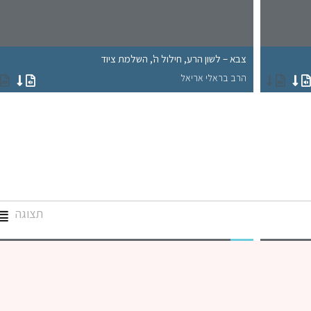
צבא – לשון הרע, חילול ה', השלמת ציוד
הרב בראלי אריאל
תצוגה
גמרא