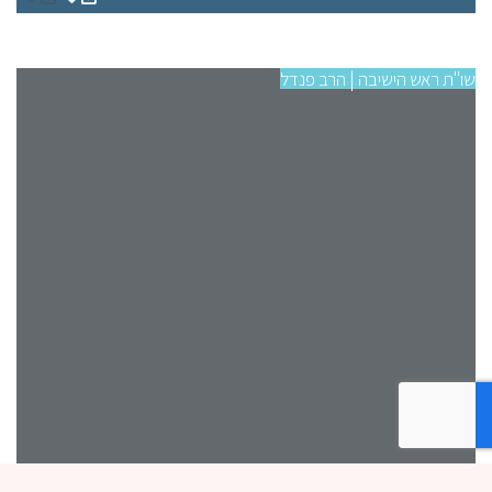
שו"ת ראש הישיבה | הרב פנדל
שו"