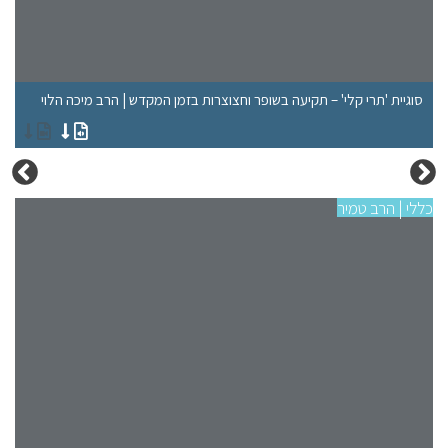
סוגיית 'תרי קלי' – תקיעה בשופר וחצוצרות בזמן המקדש | הרב מיכה הלוי
שבת שZOOM עם
הר
כללי | הרב טמיר
ראש