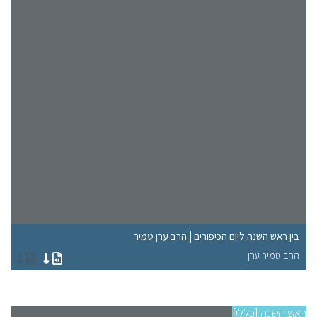
בין ראש השנה ליום הכיפורים | הרב ערן טמיר
הר
הרב טמיר ערן
הר
ראש השנה [כללי]
ראש