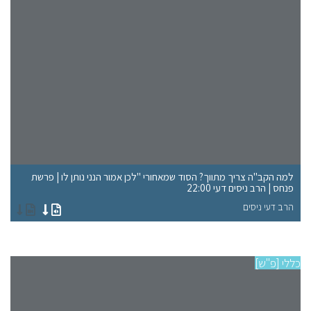
למה הקב"ה צריך מתווך? הסוד שמאחורי "לכן אמור הנני נותן לו | פרשת
פנחס | הרב ניסים דעי 22:00
ענ
הרב דעי ניסים
הר
כללי [פ"ש]
פרש