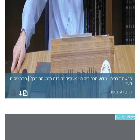
פרשת דברים | מדוע הכרובים היו מְעוּרִים זה בזה בזמן החורבן? | הרב ניסים
"ב
דעי
| 
הרב דעי ניסים
הר
כללי [פ"ש]
פרש