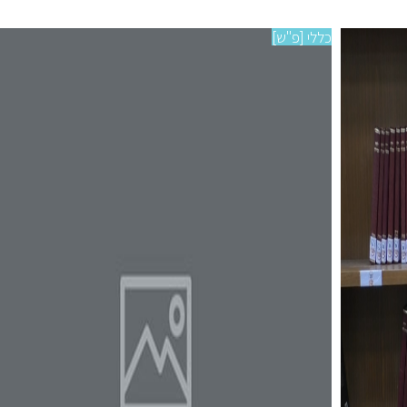
כללי [פ"ש]