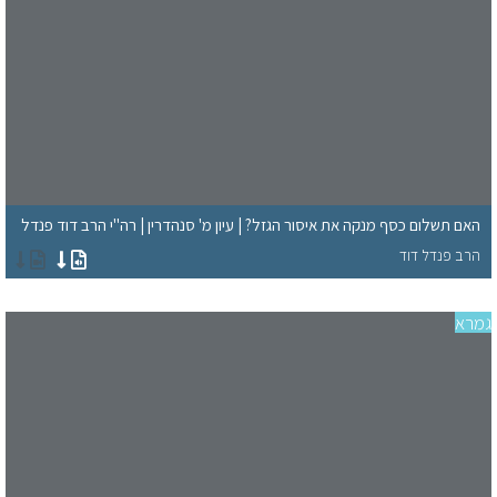
האם תשלום כסף מנקה את איסור הגזל? | עיון מ' סנהדרין | רה"י הרב דוד פנדל
הרב פנדל דוד
רא
סד