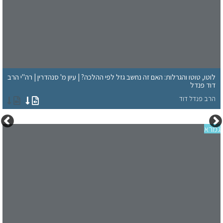
לוטו, טוטו והגרלות: האם זה נחשב גזל לפי ההלכה? | עיון מ' סנהדרין | רה"י הרב
דוד פנדל
הרב פנדל דוד
רא
חג