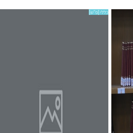
כללי [פ"ש]