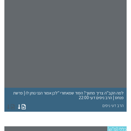
למה הקב"ה צריך מתווך? הסוד שמאחורי "לכן אמור הנני נותן לו | פרשת
פנחס | הרב ניסים דעי 22:00
ענ
הרב דעי ניסים
הר
כללי [פ"ש]
פרש