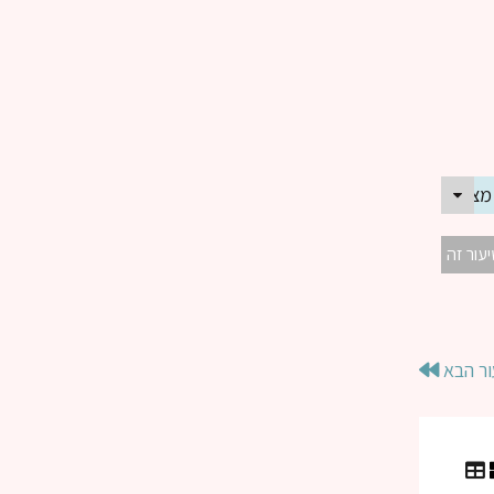
מצוות ? | הרב מוטי פונצ'יק
יעור זה
ור הבא