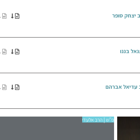
 יצחק סופר
נאל בננו
ב עדיאל אברהם
פ"ש | הרב אלעדי