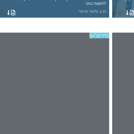
לתשעה באב
הרב אלעדי הראל
כללי [פ"ש]