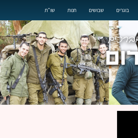
בוגרים
שבושים
חנות
שו"ת