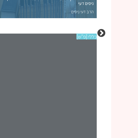
ול | הרב אוריאל בנר
ניסים דעי
הרב דעי ניסים
כללי [פ"ש]