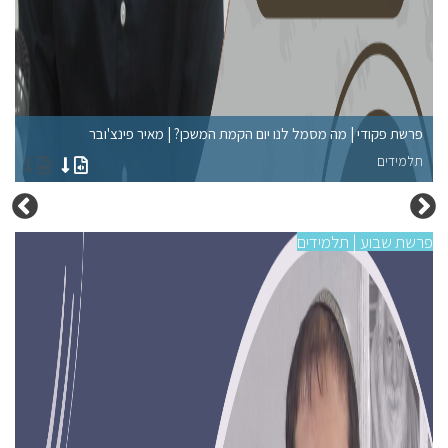
פרשת פקודי | מה מסמל לנו יום הקמת המשכן? | מאיר פינצ'ובר
פר
תלמידים
תל
פרשת שבוע | תלמידים
פרש