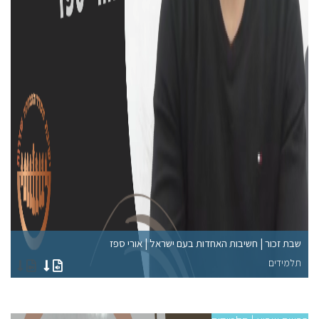
שבת זכור | חשיבות האחדות בעם ישראל | אורי ספז
פר
תלמידים
תל