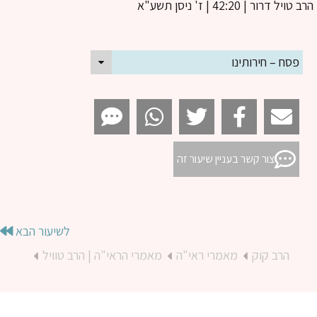
ב טויל דרור
| 42:20 | ז' ניסן תשע"א
פסח – חירותינו
צור קשר בעניין שיעור זה
לשיעור הבא
הרב קוק
מאמרי ראי"ה
מאמרי הראי"ה | הרב טוויל