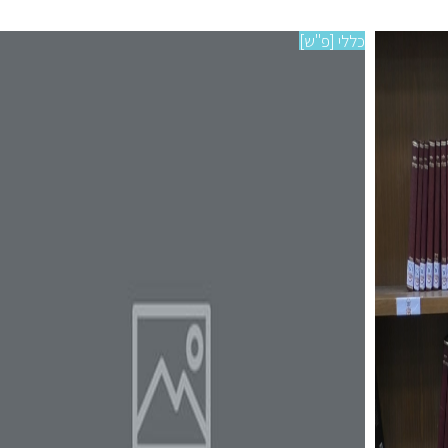
כללי [פ"ש]