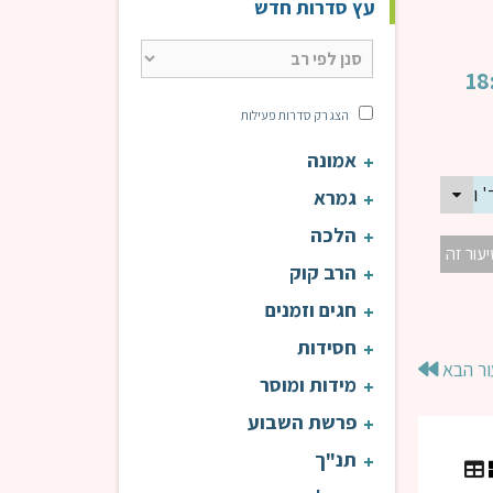
עץ סדרות חדש
הצג רק סדרות פעילות
אמונה
דרך לשינוי אמיתי בחיים | פרשת פנחס | הרב ניסים דעי 18:00
גמרא
הלכה
יעור זה
הרב קוק
חגים וזמנים
חסידות
ור הבא
מידות ומוסר
פרשת השבוע
תנ"ך