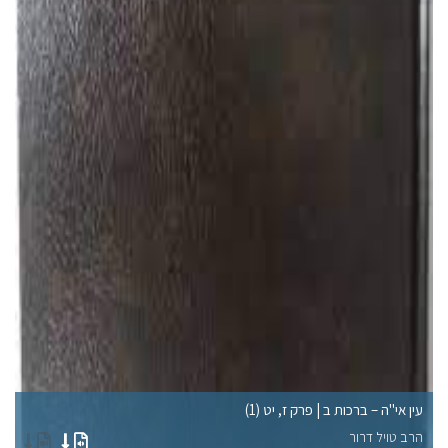
עין אי"ה – ברכות ב | פרק ז, יט (1)
עי
הרב טויל דרור
הר