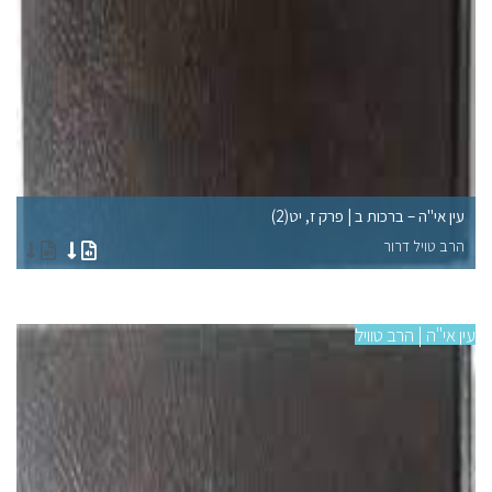
עין אי"ה – ברכות ב | פרק ז, יט(2)
עין
הרב טויל דרור
הר
עין אי"ה | הרב טוויל
עין 