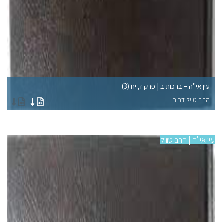
עין אי"ה – ברכות ב | פרק ז, יח (3)
עי
הרב טויל דרור
הר
עין אי"ה | הרב טוויל
עין 