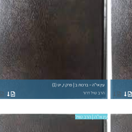
עין אי"ה – ברכות ב | פרק ז, יט (1)
הרב טויל דרור
עין אי"ה | הרב טוויל