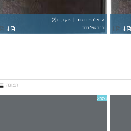
עין אי"ה – ברכות ב | פרק ז, יח (2)
הרב טויל דרור
תצוגה
גמרא