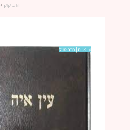
הרב קוק
עין אי"ה | הרב טוויל