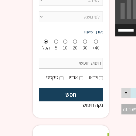
השתמש
אורך שיעור
במקש
למעלה/למטה
40+
30
20
10
5
הכל
כדי
להגביר
או
להנמיך
וידאו
אודיו
טקסט
עוצמת
שמע.
נקה חיפוש
יעור זה