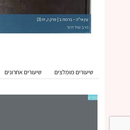
לקי השלמות הראויים
עין אי"ה – ברכות ב | פרק ז, יח (3)
הרב טויל דרור
שיעורים מומלצים
שיעורים אחרונים
גמרא