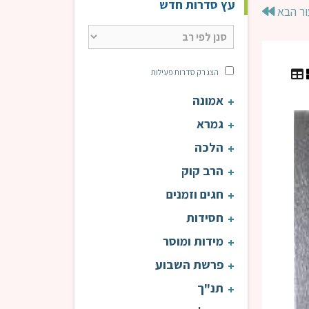
עץ סדרות חדש
ור הבא
הצג רק סדרות פעילות
אמונה
עין אי"ה | הרב טוויל
עין 
גמרא
הלכה
הרב קוק
חגים וזמנים
חסידות
מידות ומוסר
פרשת השבוע
תנ"ך