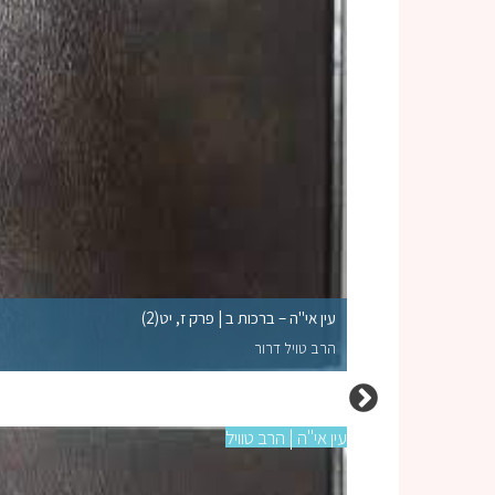
עין אי"ה – ברכות ב | פרק ז, יט(2)
הרב טויל דרור
עין אי"ה | הרב טוויל