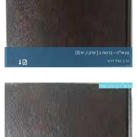
עין אי"ה – ברכות ב | פרק ז, יח (3)
עי
הרב טויל דרור
הר
עין אי"ה | הרב טוויל
עין 