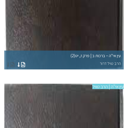
עין אי"ה – ברכות ב | פרק ז, יט(2)
עין
הרב טויל דרור
הר
עין אי"ה | הרב טוויל
עין 