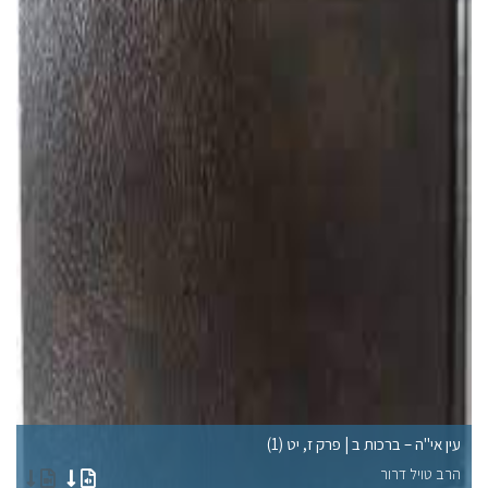
עין אי"ה – ברכות ב | פרק ז, יט (1)
עי
הרב טויל דרור
הר