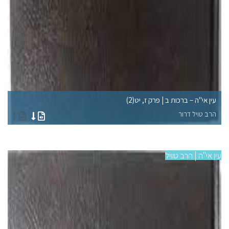
עין אי"ה – ברכות ב | פרק ז, יט(2)
עין
הרב טויל דרור
הר
עין אי"ה | הרב טוויל
עין 