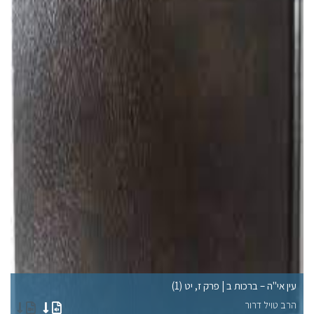
עין אי"ה – ברכות ב | פרק ז, יט (1)
עי
הרב טויל דרור
הר