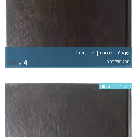
עין אי"ה – ברכות ב | פרק ז, יח (3)
עי
הרב טויל דרור
הר
עין אי"ה | הרב טוויל
עין 