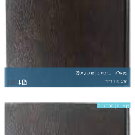
עין אי"ה – ברכות ב | פרק ז, יט(2)
עין
הרב טויל דרור
הר
עין אי"ה | הרב טוויל
עין 