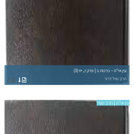
עין אי"ה – ברכות ב | פרק ז, יח (3)
עי
הרב טויל דרור
הר
עין אי"ה | הרב טוויל
עין 