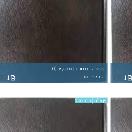
עין אי"ה – ברכות ב | פרק ז, יט (1)
הרב טויל דרור
עין אי"ה | הרב טוויל