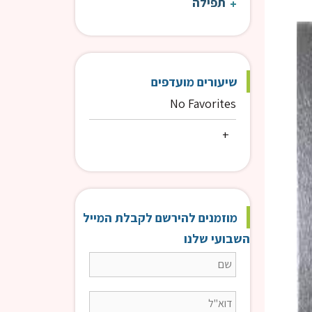
תפילה
עין אי"ה | הרב טוויל
עין 
שיעורים מועדפים
No Favorites
מוזמנים להירשם לקבלת המייל
השבועי שלנו