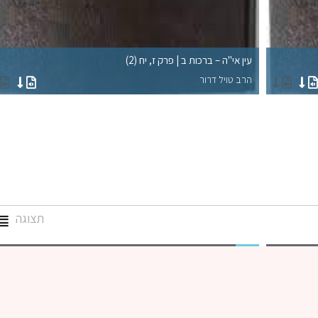
עין אי"ה – ברכות ב | פרק ז, יח (2)
הרב טויל דרור
תצוגה
גמרא