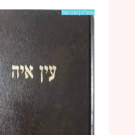
עין אי"ה | הרב טוויל