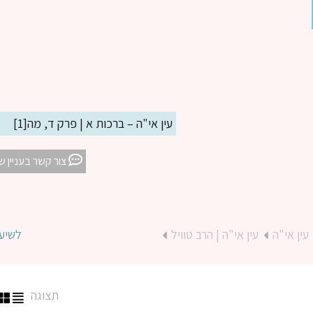
עין אי"ה – ברכות א | פרק ד, מה[1]
צור קשר בעניין ש
עין אי"ה
עין אי"ה | הרב טוויל
לשיע
תצוגה