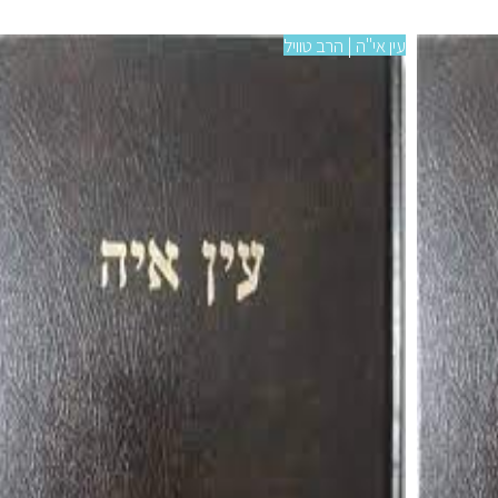
עין אי"ה | הרב טוויל