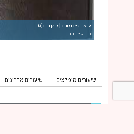
לקי השלמות הראויים
עין אי"ה – ברכות ב | פרק ז, יח (3)
הרב טויל דרור
שיעורים מומלצים
שיעורים אחרונים
גמרא