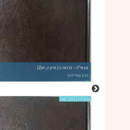
עין אי"ה – ברכות ב | פרק ז, יט(2)
הרב טויל דרור
עין אי"ה | הרב טוויל