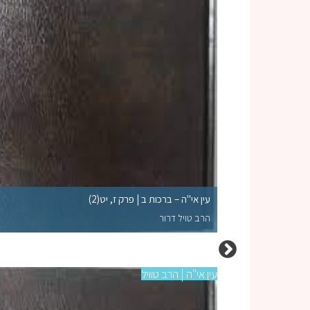
עין אי"ה – ברכות ב | פרק ז, יט(2)
הרב טויל דרור
עין אי"ה | הרב טוויל