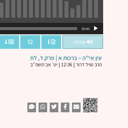
נגן
00:00
אודיו
שמיעה
עין אי"ה – ברכות א | פרק ד, לח
הרב טויל דרור
| 12:36 | יט' אב תשפ"ב