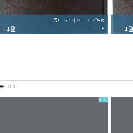
עין אי"ה – ברכות ב | פרק ז, יח (2)
הרב טויל דרור
תצוגה
גמרא