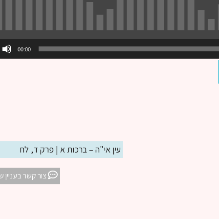
00:00
עין אי"ה – ברכות א | פרק ד, לח
צור קשר בעניין ש