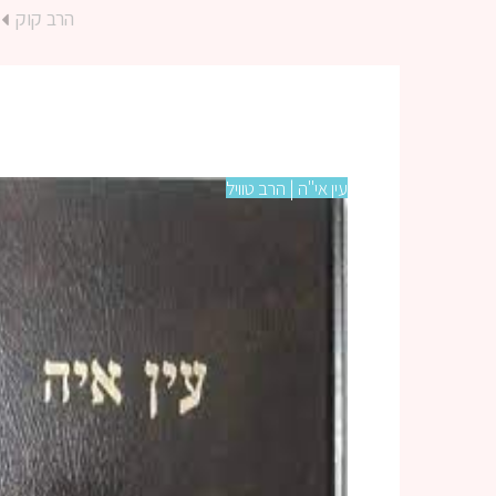
הרב קוק
עין אי"ה | הרב טוויל