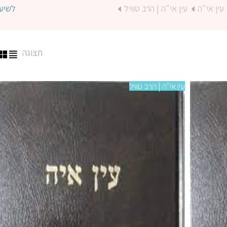
עין אי"ה
עין אי"ה | הרב טוויל
לשיע
תצוגה
עין אי"ה | הרב טוויל