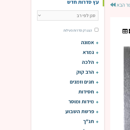
עץ סדרות חדש
ור הבא
הצג רק סדרות פעילות
אמונה
עין אי"ה | הרב טוויל
עין 
גמרא
הלכה
הרב קוק
חגים וזמנים
חסידות
מידות ומוסר
פרשת השבוע
תנ"ך