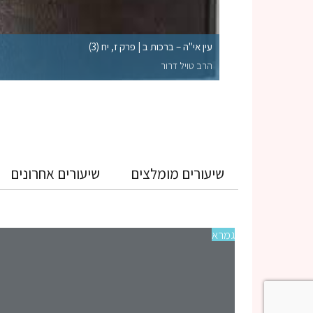
לקי השלמות הראויים
עין אי"ה – ברכות ב | פרק ז, יח (3)
הרב טויל דרור
שיעורים מומלצים
שיעורים אחרונים
גמרא