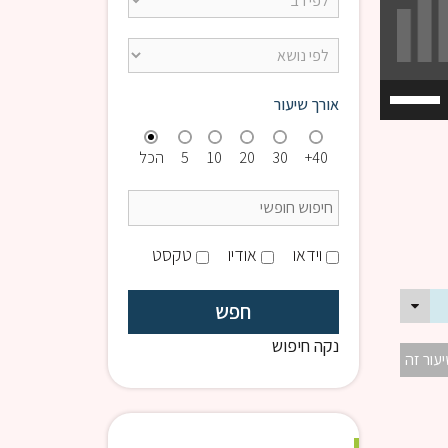
השתמש
אורך שיעור
במקש
למעלה/למטה
40+
30
20
10
5
הכל
כדי
להגביר
או
להנמיך
וידאו
אודיו
טקסט
עוצמת
שמע.
נקה חיפוש
יעור זה