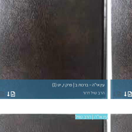
עין אי"ה – ברכות ב | פרק ז, יט (1)
הרב טויל דרור
עין אי"ה | הרב טוויל