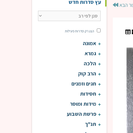
עץ סדרות חדש
ור הבא
הצג רק סדרות פעילות
אמונה
עין אי"ה | הרב טוויל
עין 
גמרא
הלכה
הרב קוק
חגים וזמנים
חסידות
מידות ומוסר
פרשת השבוע
תנ"ך