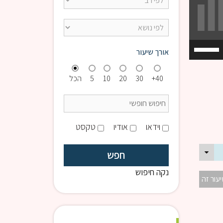
השתמש
אורך שיעור
במקש
למעלה/למטה
40+
30
20
10
5
הכל
כדי
להגביר
או
להנמיך
וידאו
אודיו
טקסט
עוצמת
שמע.
נקה חיפוש
יעור זה