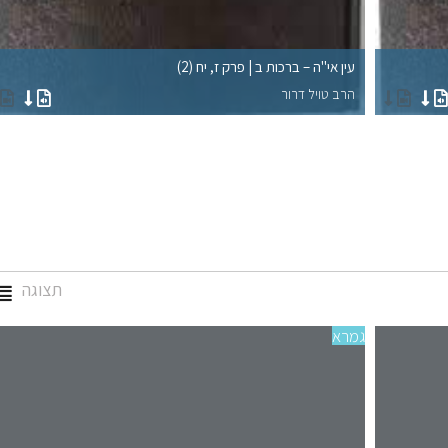
עין אי"ה – ברכות ב | פרק ז, יח (2)
הרב טויל דרור
תצוגה
גמרא