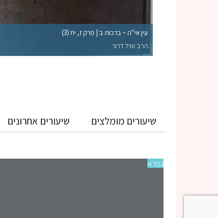
לקי השלמות הראויים
עין אי"ה – ברכות ב | פרק ז, יח (3)
הרב טויל דרור
שיעורים מומלצים
שיעורים אחרונים
גמרא