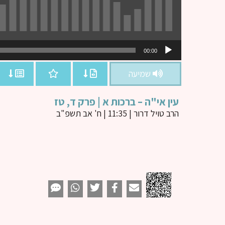
נגן
00:00
אודיו
שמיעה
עין אי"ה – ברכות א | פרק ד, טז
הרב טויל דרור
| 11:35 | ח' אב תשפ"ב