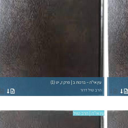
עין אי"ה – ברכות ב | פרק ז, יט (1)
הרב טויל דרור
עין אי"ה | הרב טוויל