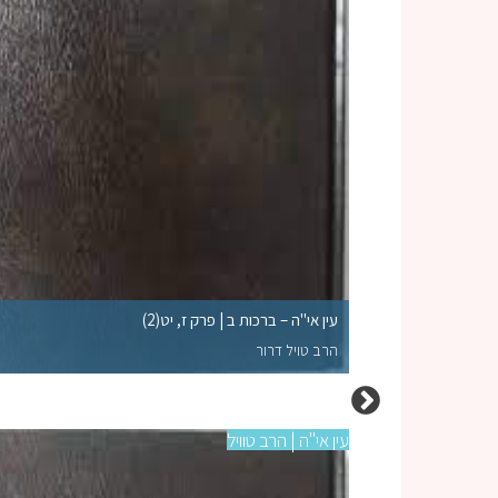
עין אי"ה – ברכות ב | פרק ז, יט(2)
הרב טויל דרור
עין אי"ה | הרב טוויל