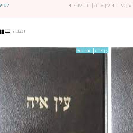
עין אי"ה
עין אי"ה | הרב טוויל
לשיע
תצוגה
עין אי"ה | הרב טוויל