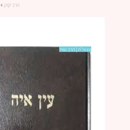
הרב קוק
עין אי"ה | הרב טוויל