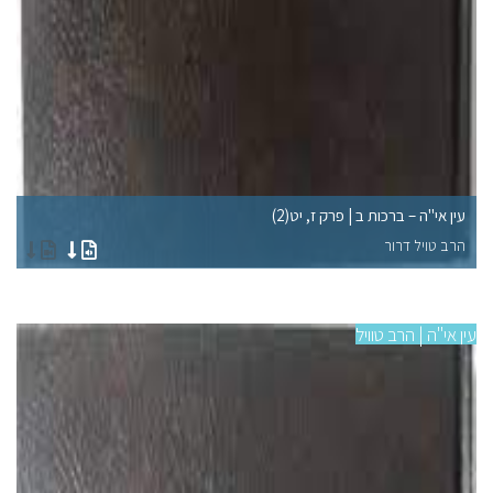
עין אי"ה – ברכות ב | פרק ז, יט(2)
עין
הרב טויל דרור
הר
עין אי"ה | הרב טוויל
עין 