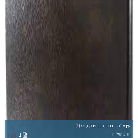
עין אי"ה – ברכות ב | פרק ז, יט (1)
עי
הרב טויל דרור
הר