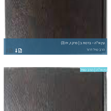
עין אי"ה – ברכות ב | פרק ז, יח (3)
עי
הרב טויל דרור
הר
עין אי"ה | הרב טוויל
עין 