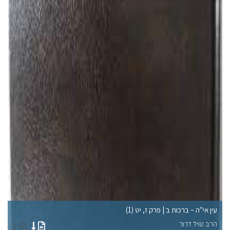
עין אי"ה – ברכות ב | פרק ז, יט (1)
עי
הרב טויל דרור
הר