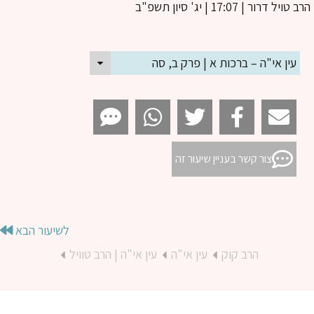
ב טויל דרור
| 17:07 | יג' סיון תשפ"ב
עין אי"ה – ברכות א | פרק ב, סה
צור קשר בעניין שיעור זה
לשיעור הבא
הרב קוק
עין אי"ה
עין אי"ה | הרב טוויל