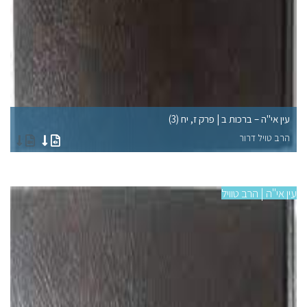
עין אי"ה – ברכות ב | פרק ז, יח (3)
עי
הרב טויל דרור
הר
עין אי"ה | הרב טוויל
עין 