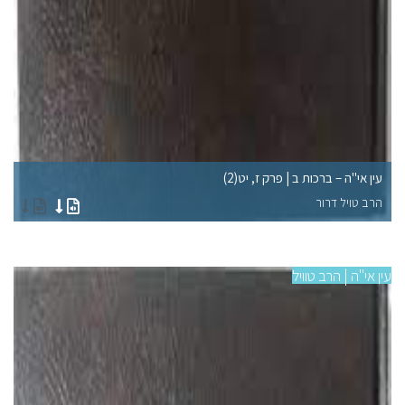
עין אי"ה – ברכות ב | פרק ז, יט(2)
עין
הרב טויל דרור
הר
עין אי"ה | הרב טוויל
עין 