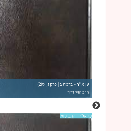
עין אי"ה – ברכות ב | פרק ז, יט(2)
הרב טויל דרור
עין אי"ה | הרב טוויל