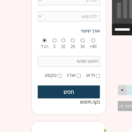
השתמש
אורך שיעור
במקש
למעלה/למטה
40+
30
20
10
5
הכל
כדי
להגביר
או
להנמיך
וידאו
אודיו
טקסט
עוצמת
שמע.
נקה חיפוש
יעור זה