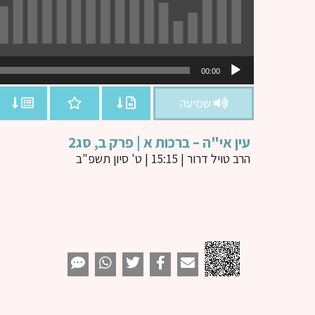
נגן
00:00
אודיו
שמיעה
עין אי"ה – ברכות א | פרק ב, סג2
הרב טויל דרור
| 15:15 | ט' סיון תשפ"ב