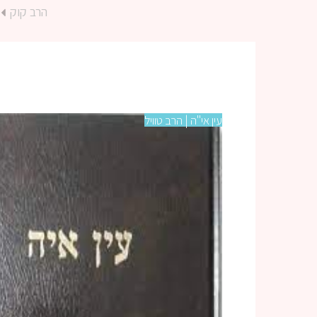
הרב קוק
עין אי"ה | הרב טוויל