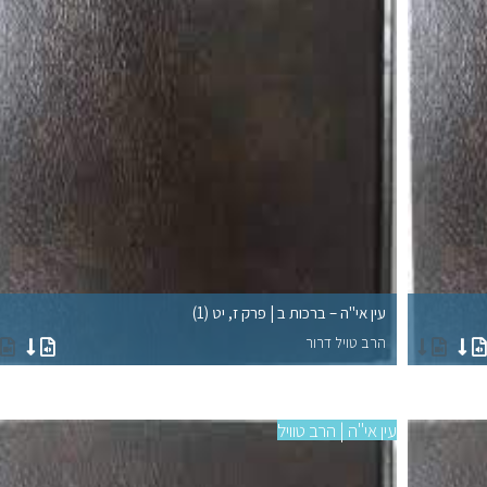
עין אי"ה – ברכות ב | פרק ז, יט (1)
הרב טויל דרור
עין אי"ה | הרב טוויל