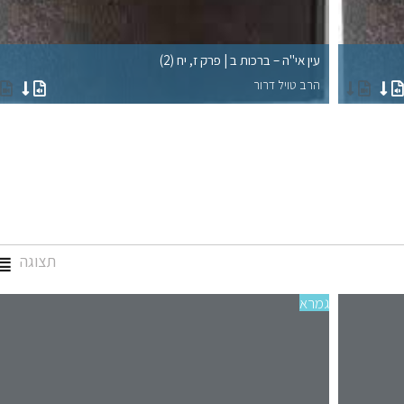
עין אי"ה – ברכות ב | פרק ז, יח (2)
הרב טויל דרור
תצוגה
גמרא