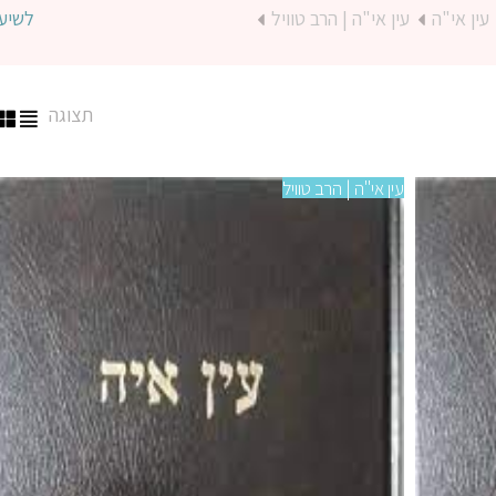
עין אי"ה
עין אי"ה | הרב טוויל
לשיע
תצוגה
עין אי"ה | הרב טוויל