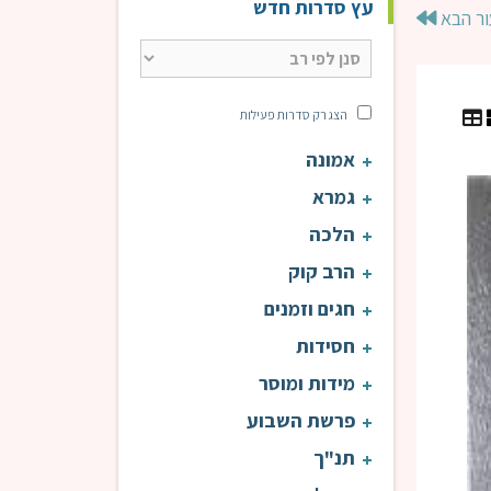
עץ סדרות חדש
ור הבא
הצג רק סדרות פעילות
אמונה
עין אי"ה | הרב טוויל
עין 
גמרא
הלכה
הרב קוק
חגים וזמנים
חסידות
מידות ומוסר
פרשת השבוע
תנ"ך