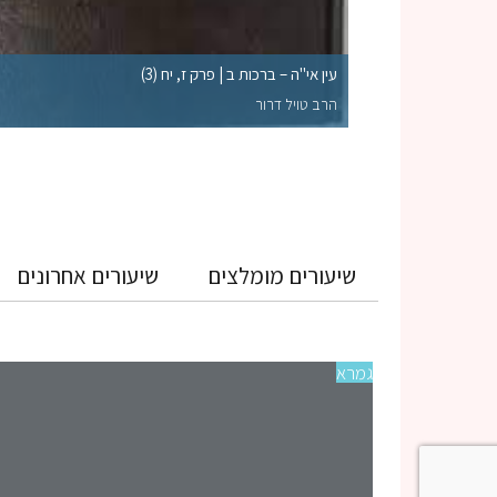
לקי השלמות הראויים
עין אי"ה – ברכות ב | פרק ז, יח (3)
הרב טויל דרור
שיעורים מומלצים
שיעורים אחרונים
גמרא