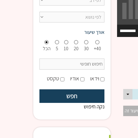
השתמש
אורך שיעור
במקש
למעלה/למטה
40+
30
20
10
5
הכל
כדי
להגביר
או
להנמיך
וידאו
אודיו
טקסט
עוצמת
שמע.
נקה חיפוש
יעור זה