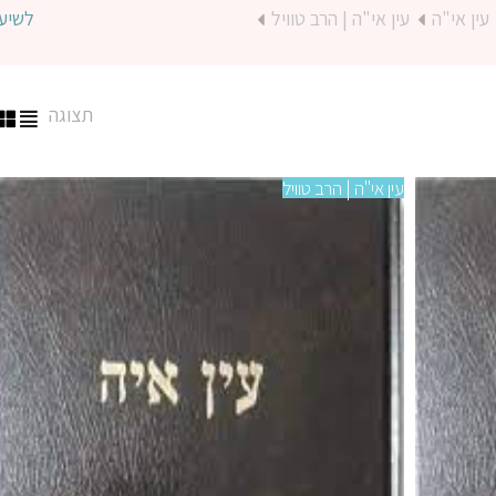
עין אי"ה
עין אי"ה | הרב טוויל
לשיע
תצוגה
עין אי"ה | הרב טוויל