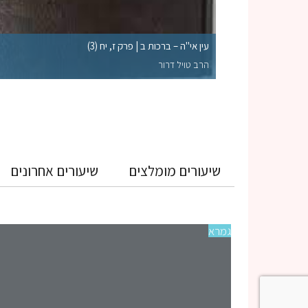
לקי השלמות הראויים
עין אי"ה – ברכות ב | פרק ז, יח (3)
הרב טויל דרור
שיעורים מומלצים
שיעורים אחרונים
גמרא