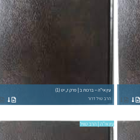
עין אי"ה – ברכות ב | פרק ז, יט (1)
הרב טויל דרור
עין אי"ה | הרב טוויל