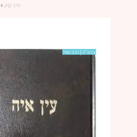
הרב קוק
עין אי"ה | הרב טוויל