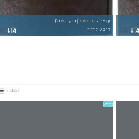
עין אי"ה – ברכות ב | פרק ז, יח (2)
הרב טויל דרור
תצוגה
גמרא