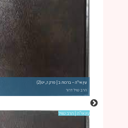
עין אי"ה – ברכות ב | פרק ז, יט(2)
הרב טויל דרור
עין אי"ה | הרב טוויל