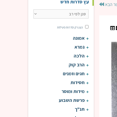
עץ סדרות חדש
ור הבא
הצג רק סדרות פעילות
אמונה
עין אי"ה | הרב טוויל
עין 
גמרא
הלכה
הרב קוק
חגים וזמנים
חסידות
מידות ומוסר
פרשת השבוע
תנ"ך