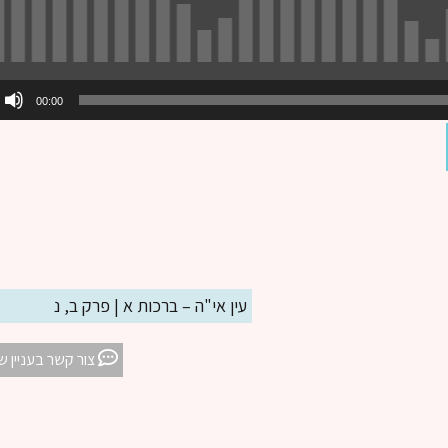
00:00
עין אי"ה – ברכות א | פרק ב, נ
צור קשר בעניין ש