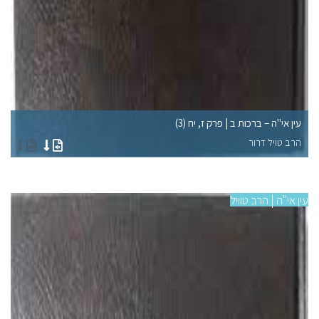
עין אי"ה – ברכות ב | פרק ז, יח (3)
עי
הרב טויל דרור
הר
עין אי"ה | הרב טוויל
עין 