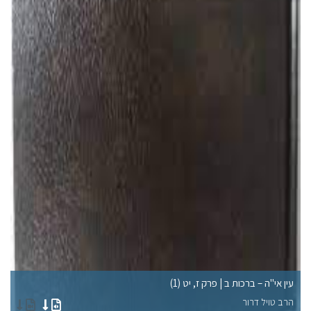
עין אי"ה – ברכות ב | פרק ז, יט (1)
עי
הרב טויל דרור
הר