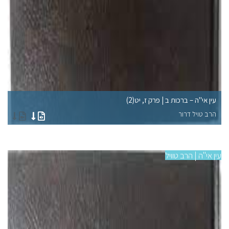
עין אי"ה – ברכות ב | פרק ז, יט(2)
עין
הרב טויל דרור
הר
עין אי"ה | הרב טוויל
עין 