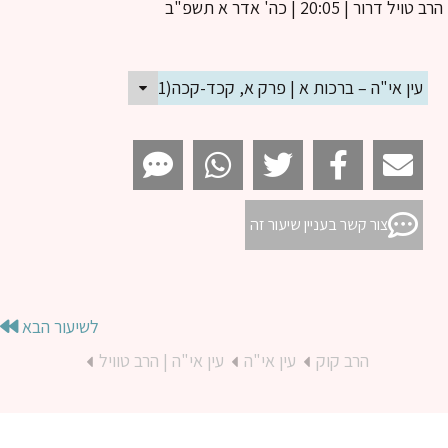
ב טויל דרור
| 20:05 | כה' אדר א תשפ"ב
עין אי"ה – ברכות א | פרק א, קכד-קכה(1)
צור קשר בעניין שיעור זה
לשיעור הבא
הרב קוק
עין אי"ה
עין אי"ה | הרב טוויל