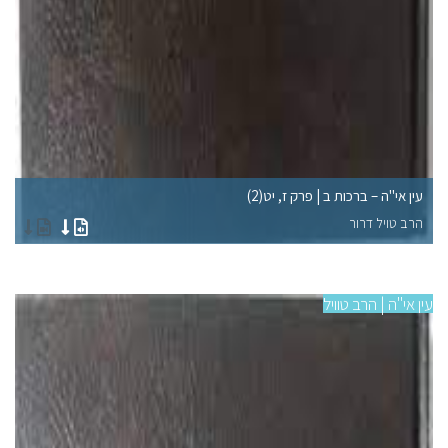
עין אי"ה – ברכות ב | פרק ז, יט(2)
עין
הרב טויל דרור
הר
עין אי"ה | הרב טוויל
עין 