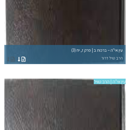
עין אי"ה – ברכות ב | פרק ז, יח (3)
עי
הרב טויל דרור
הר
עין אי"ה | הרב טוויל
עין 