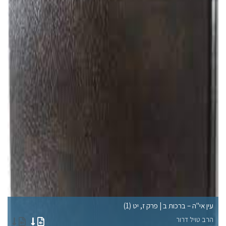
עין אי"ה – ברכות ב | פרק ז, יט (1)
עי
הרב טויל דרור
הר