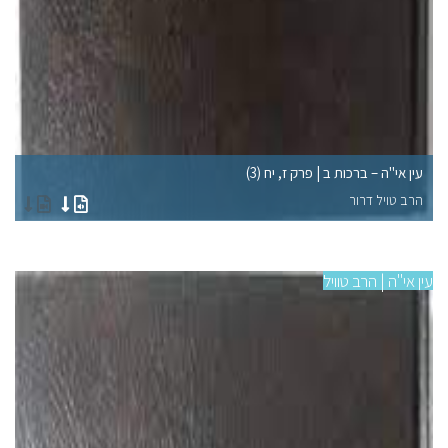
עין אי"ה – ברכות ב | פרק ז, יח (3)
עי
הרב טויל דרור
הר
עין אי"ה | הרב טוויל
עין 