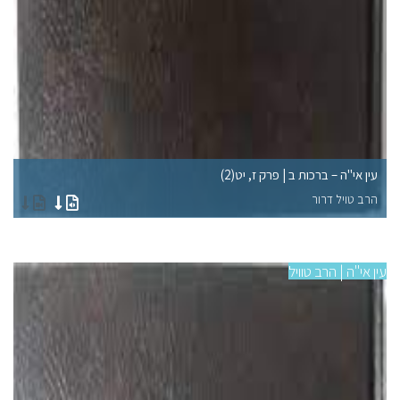
עין אי"ה – ברכות ב | פרק ז, יט(2)
עין
הרב טויל דרור
הר
עין אי"ה | הרב טוויל
עין 