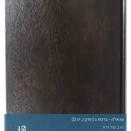
עין אי"ה – ברכות ב | פרק ז, יט (1)
עי
הרב טויל דרור
הר