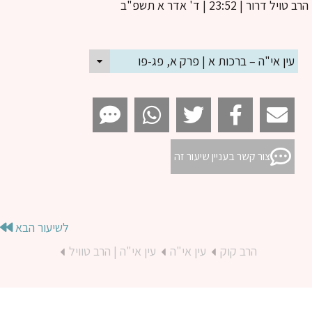
ב טויל דרור
| 23:52 | ד' אדר א תשפ"ב
עין אי"ה – ברכות א | פרק א, פג-פו
צור קשר בעניין שיעור זה
לשיעור הבא
הרב קוק
עין אי"ה
עין אי"ה | הרב טוויל