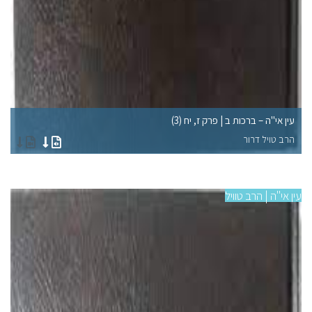
עין אי"ה – ברכות ב | פרק ז, יח (3)
עי
הרב טויל דרור
הר
עין אי"ה | הרב טוויל
עין 