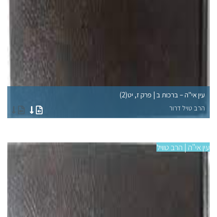
עין אי"ה – ברכות ב | פרק ז, יט(2)
עין
הרב טויל דרור
הר
עין אי"ה | הרב טוויל
עין 