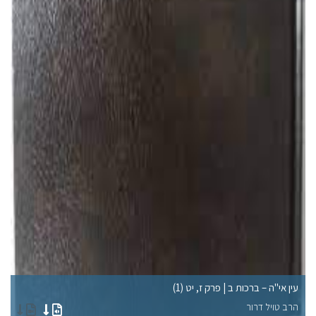
עין אי"ה – ברכות ב | פרק ז, יט (1)
עי
הרב טויל דרור
הר