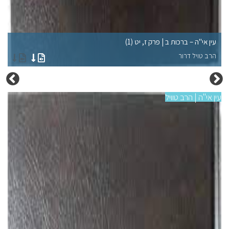
עין אי"ה – ברכות ב | פרק ז, יט (1)
עי
הרב טויל דרור
הר
עין אי"ה | הרב טוויל
עין 