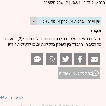
ב טויל דרור
| 19:04 | יז' שבט תשפ"ב
עין אי"ה – ברכות א | פרק א, מח(2)-נ
תקציר
תכלית התפילה שלמות האדם והודעת גדלות הבורא(2) | מעלת
כח הציבור | ההבדל בין העוסק בהשלמת עצמו להשלמת זולתו
צור קשר בעניין שיעור זה
לשיעור הבא
הרב קוק
עין אי"ה
עין אי"ה | הרב טוויל