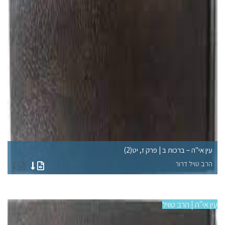
עין אי"ה – ברכות ב | פרק ז, יט(2)
עין
הרב טויל דרור
הר
עין אי"ה | הרב טוויל
עין 