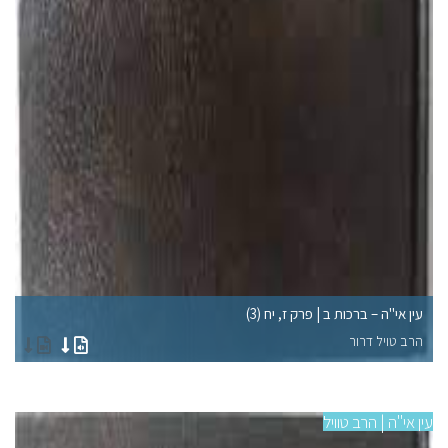
עין אי"ה – ברכות ב | פרק ז, יח (3)
עי
הרב טויל דרור
הר
עין אי"ה | הרב טוויל
עין 