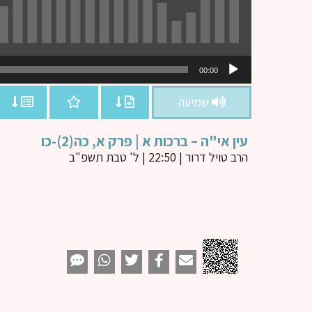
נגן
00:00
אודיו
שמיעה
עין אי"ה – ברכות א | פרק א, כה(2)-כו
הרב טויל דרור
| 22:50 | ל' טבת תשפ"ב