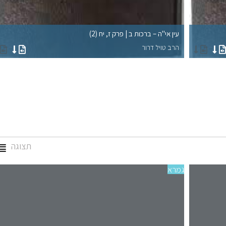
עין אי"ה – ברכות ב | פרק ז, יח (2)
הרב טויל דרור
תצוגה
גמרא