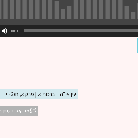
00:00
עין אי"ה – ברכות א | פרק א, ח(3)-י
צור קשר בעניין ש