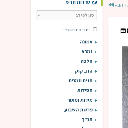
עץ סדרות חדש
ור הבא
הצג רק סדרות פעילות
אמונה
עין אי"ה | הרב טוויל
עין 
גמרא
הלכה
הרב קוק
חגים וזמנים
חסידות
מידות ומוסר
פרשת השבוע
תנ"ך