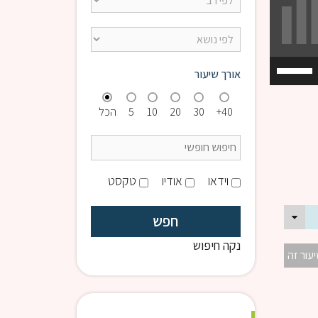
השתמש
אורך שיעור
במקש
למעלה/למטה
40+
30
20
10
5
הכל
כדי
להגביר
או
להנמיך
וידאו
אודיו
טקסט
עוצמת
שמע.
נקה חיפוש
יעור זה