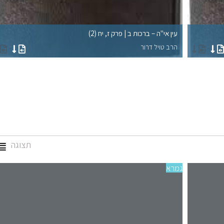
עין אי"ה – ברכות ב | פרק ז, יח (2)
הרב טויל דרור
תצוגה
גמרא