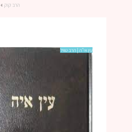
הרב קוק
עין אי"ה | הרב טוויל