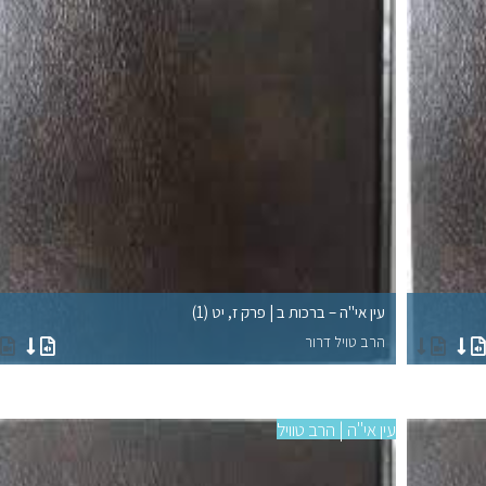
עין אי"ה – ברכות ב | פרק ז, יט (1)
הרב טויל דרור
עין אי"ה | הרב טוויל