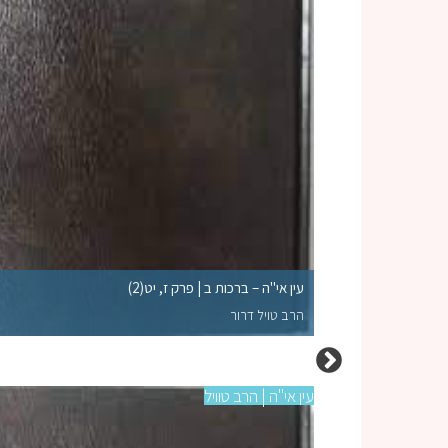
עין אי"ה – ברכות ב | פרק ז, יט(2)
הרב טויל דרור
עין אי"ה | הרב טוויל