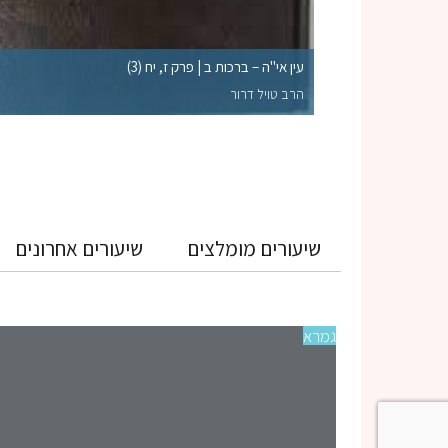
לקי השלמות הראויים
עין אי"ה – ברכות ב | פרק ז, יח (3)
הרב טויל דרור
שיעורים מומלצים
שיעורים אחרונים
גמרא