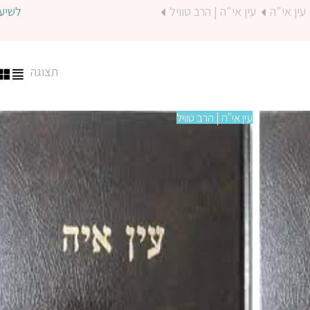
עין אי"ה
עין אי"ה | הרב טוויל
לשיע
תצוגה
עין אי"ה | הרב טוויל