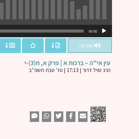
נגן
00:00
אודיו
שמיעה
עין אי"ה – ברכות א | פרק א, ח(3)-י
הרב טויל דרור
| 17:13 | טז' טבת תשפ"ב