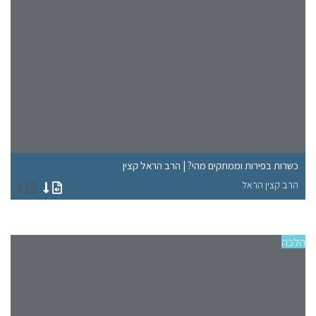
כשרות בפירות וממתקים מהי? | הרב הראל קצין
מק
הרב קצין הראל
הר
הלכה
סוגי