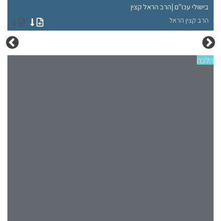
בישולי עכו"ם |הרב הראל קצין
מה
הרב קצין הראל
הר
הלכה
הלכ