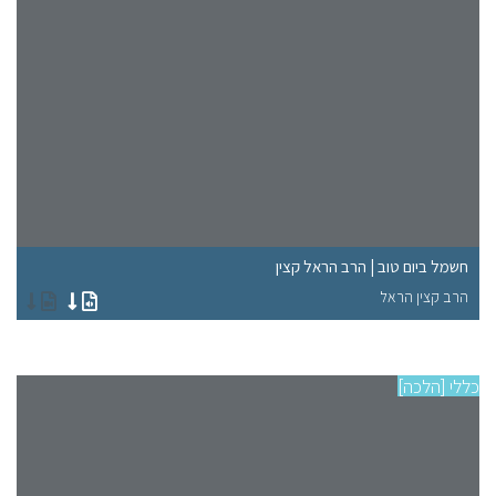
חשמל ביום טוב | הרב הראל קצין
תש
הרב קצין הראל
הר
כללי [הלכה]
סוגי