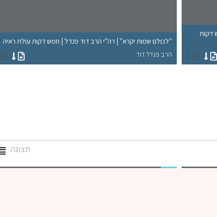
ש דקות
"לכולם שמות יקרא" | רה"י הרב דוד פנדל | חמש דקות עולת ראיה
הרב פנדל דוד
תצוגה
גמרא