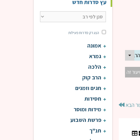
עץ סדרות חדש
הצג רק סדרות פעילות
אמונה
 הרב דוד פנדל | חמש דקות עולת ראיה
גמרא
הלכה
יעור זה
הרב קוק
חגים וזמנים
חסידות
ור הבא
מידות ומוסר
פרשת השבוע
תנ"ך