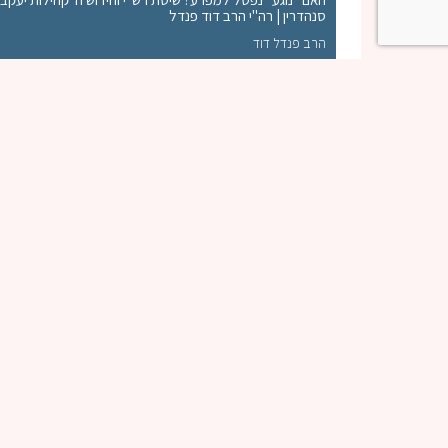
סנהדרין | רה"י הרב דוד פנדל
הרב פנדל דוד
יצירת קשר
שם
086611360
086610814
תחום פ
lapid@goldmail.net.il
משה זרח 923 ת.ד. 52
שדרות