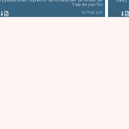
רה"י הרב דוד פנדל
הרב פנדל דוד
אימיל
טלפון
ניה
הודעה
שליחה
כל הזכויות שמורות © ישיבת שדרות 2022 - תשפ'א. All rights reserved