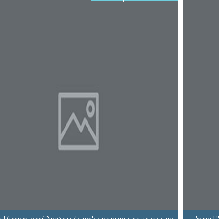
 עיון מ'
סוד החזרות: איך הופכים את הלימוד לרכוש נצחי? (שיטה מעשית) | ש