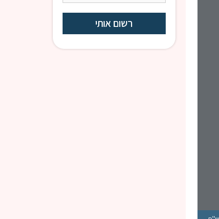
ו"ת
הרב יאיר סקורי | "בשביל מה אתה פה?" שיעור עוצמתי על גבורה, זיכרון