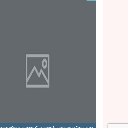
האם "נוגע" נפסל למפרע? שיטת רש"י וחידוש ה"קהילות יעקב" |