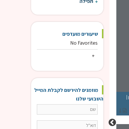
תפילה
שיעורים מועדפים
No Favorites
מוזמנים להירשם לקבלת המייל
|
תורה של גאולה: הקשר שבין עמל התורה בישיבה לניצחון על האויבים |
השבועי שלנו
הרב חיים בן שושן
כללי
חגים וזמנים