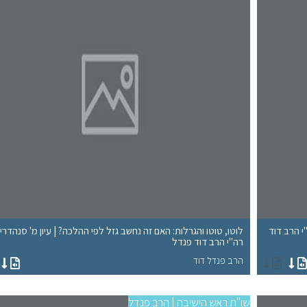
י הרב דוד
לוטו, טוטו והגרלות: האם זה נחשב גזל לפי ההלכה? | עיון מ' סנהדרין 
רה"י הרב דוד פנדל
הרב פנדל דוד
שו"ת ראש הישיבה | הרב פנדל