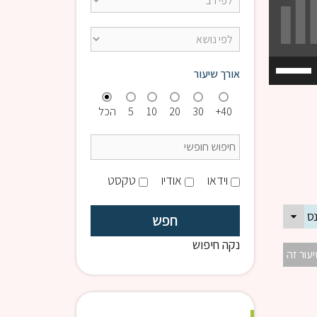
השתמש
אורך שיעור
במקש
למעלה/למטה
40+
30
20
10
5
הכל
כדי
להגביר
או
להנמיך
וידאו
אודיו
טקסט
עוצמת
שמע.
כנס תשובה תשפ"ה
נקה חיפוש
יעור זה