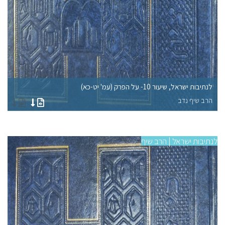
לנתיבות ישראל, שיעור 10- על הפרק (עמ' יט-כא)
לנתיב
הרב שיף נדב
הר
לנתיבות ישראל | הרב שיף
לנתי