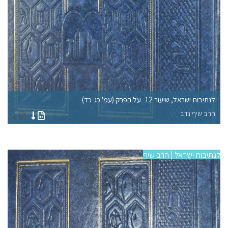
לנתיבות ישראל, שיעור 12- על הפרק (עמ' כג-כד)
לנתי
הרב שיף נדב
הר
לנתיבות ישראל | הרב שיף
לנתי