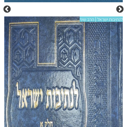
לנתיבות ישראל | הרב שיף
לנתי