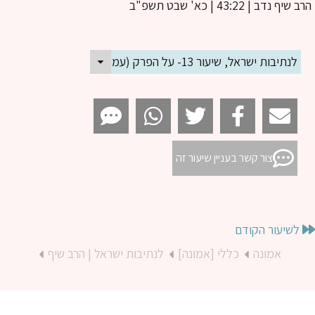
ב שיף נדב
| 43:22 | כא' שבט תשפ"ב
לנתיבות ישראל, שיעור 13- על הפרק (עמ' כד-כו)
צור קשר בעניין שיעור זה
לשיעור הקודם
אמונה
כללי [אמונה]
לנתיבות ישראל | הרב שיף