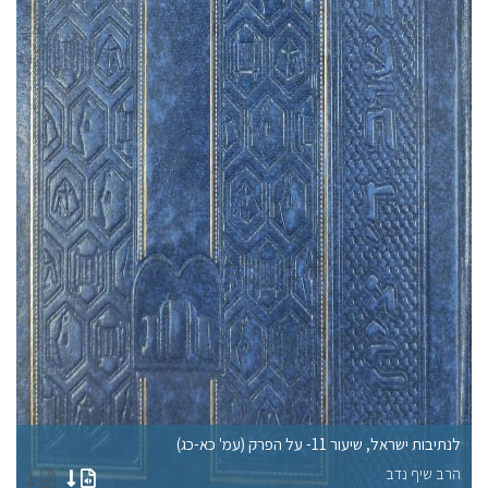
לנתיבות ישראל, שיעור 11- על הפרק (עמ' כא-כג)
לנתיב
הרב שיף נדב
הר