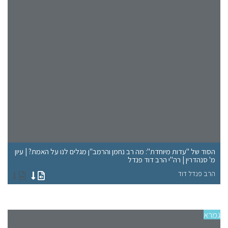
הסוד של "עדות מיוחדת": מה רב נחמן והרמב"ן מגלים לנו על האמת? | עיון
הא
מ' סנהדרין | רה"י הרב דוד פנדל
פנ
הרב פנדל דוד
הר
גמרא
גמר