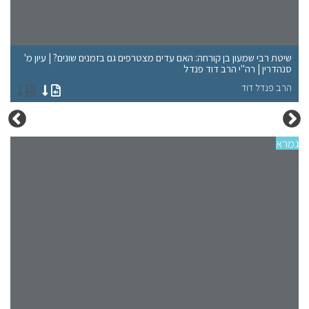
שיטת רבי שמעון בן קורחה: האם עדים מצטרפים גם בזמנים שונים? | עיון מ'
לא
סנהדרין | רה"י הרב דוד פנדל
הר
הרב פנדל דוד
הר
גמרא
גמר